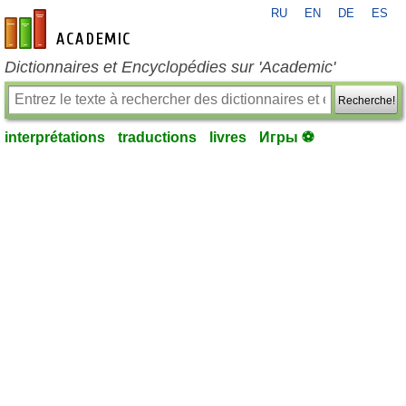
RU
EN
DE
ES
fr-academic.com
Dictionnaires et Encyclopédies sur 'Academic'
Recherche!
interprétations
traductions
livres
Игры ⚽